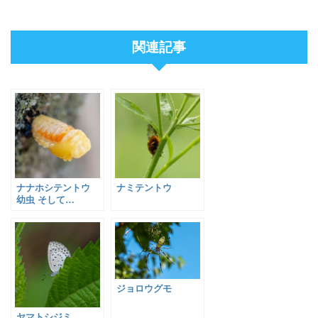
関連記事
ナナホシテントウ
ナミテントウ
幼虫 そして…
ジョロウグモ
ヤマトシジミ