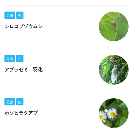
昆虫
虫
シロコブゾウムシ
昆虫
虫
アブラゼミ 羽化
昆虫
虫
ホソヒラタアブ