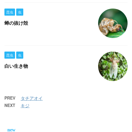
昆虫
虫
蝉の抜け殻
昆虫
虫
白い生き物
PREV
タチアオイ
NEXT
キジ
new