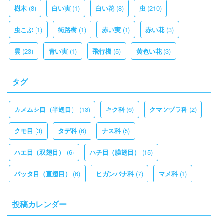
(8)
(1)
(8)
(210)
樹木
白い実
白い花
虫
(1)
(1)
(1)
(3)
虫こぶ
街路樹
赤い実
赤い花
(23)
(1)
(5)
(3)
雲
青い実
飛行機
黄色い花
タグ
(13)
(6)
(2)
カメムシ目（半翅目）
キク科
クマツヅラ科
(3)
(6)
(5)
クモ目
タデ科
ナス科
(6)
(15)
ハエ目（双翅目）
ハチ目（膜翅目）
(6)
(7)
(1)
バッタ目（直翅目）
ヒガンバナ科
マメ科
投稿カレンダー