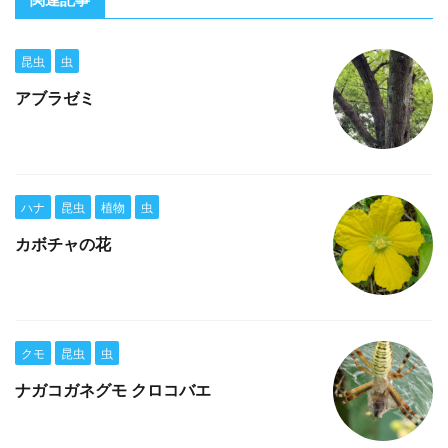
昆虫
虫
アブラゼミ
ハナ
昆虫
植物
虫
カボチャの花
クモ
昆虫
虫
ナガコガネグモ クロコバエ