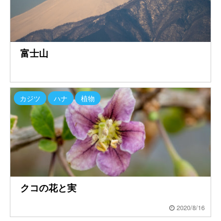
富士山
カジツ
ハナ
植物
クコの花と実
2020/8/16