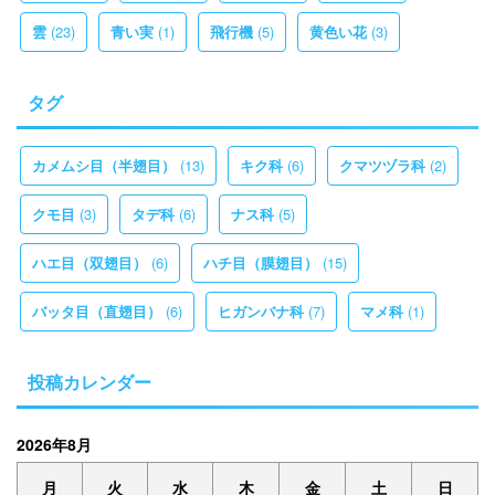
(23)
(1)
(5)
(3)
雲
青い実
飛行機
黄色い花
タグ
(13)
(6)
(2)
カメムシ目（半翅目）
キク科
クマツヅラ科
(3)
(6)
(5)
クモ目
タデ科
ナス科
(6)
(15)
ハエ目（双翅目）
ハチ目（膜翅目）
(6)
(7)
(1)
バッタ目（直翅目）
ヒガンバナ科
マメ科
投稿カレンダー
2026年8月
月
火
水
木
金
土
日