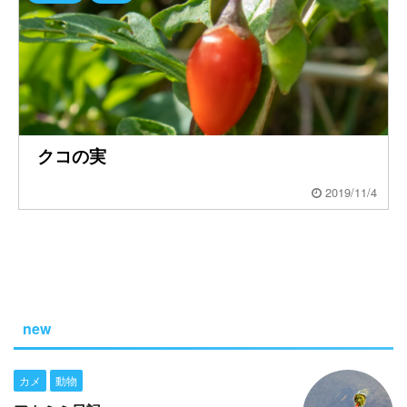
クコの実
2019/11/4
new
カメ
動物