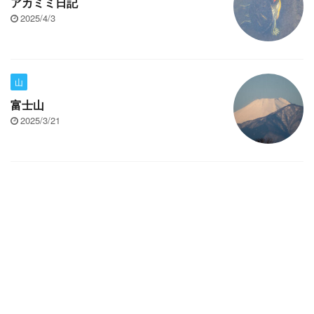
アカミミ日記
2025/4/3
山
富士山
2025/3/21