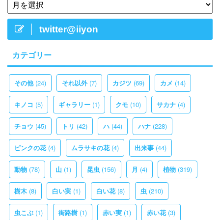
twitter@iiyon
カテゴリー
(24)
(7)
(69)
(14)
その他
それ以外
カジツ
カメ
(5)
(1)
(10)
(4)
キノコ
ギャラリー
クモ
サカナ
(45)
(42)
(44)
(228)
チョウ
トリ
ハ
ハナ
(4)
(4)
(44)
ピンクの花
ムラサキの花
出来事
(78)
(1)
(156)
(4)
(319)
動物
山
昆虫
月
植物
(8)
(1)
(8)
(210)
樹木
白い実
白い花
虫
(1)
(1)
(1)
(3)
虫こぶ
街路樹
赤い実
赤い花