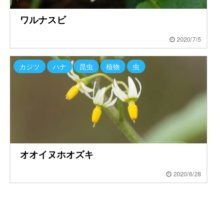
ワルナスビ
2020/7/5
カジツ
ハナ
昆虫
植物
虫
オオイヌホオズキ
2020/6/28