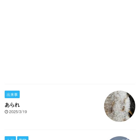
出来事
あられ
2025/3/19
トリ
動物