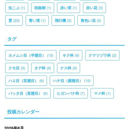
(1)
(1)
(1)
(3)
虫こぶ
街路樹
赤い実
赤い花
(23)
(1)
(5)
(3)
雲
青い実
飛行機
黄色い花
タグ
(13)
(6)
(2)
カメムシ目（半翅目）
キク科
クマツヅラ科
(3)
(6)
(5)
クモ目
タデ科
ナス科
(6)
(15)
ハエ目（双翅目）
ハチ目（膜翅目）
(6)
(7)
(1)
バッタ目（直翅目）
ヒガンバナ科
マメ科
投稿カレンダー
2026年8月