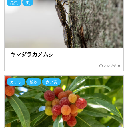
昆虫
虫
キマダラカメムシ
2023/6/18
カジツ
植物
赤い実