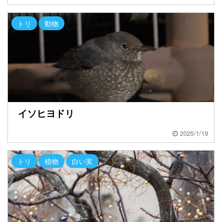
トリ
動物
イソヒヨドリ
2025/1/19
トリ
植物
白い実