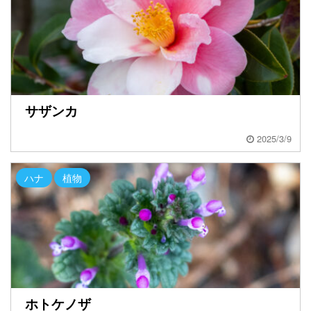
サザンカ
2025/3/9
ハナ
植物
ホトケノザ