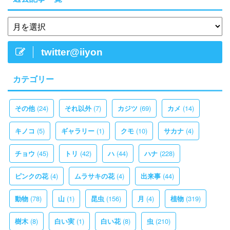
twitter@iiyon
カテゴリー
(24)
(7)
(69)
(14)
その他
それ以外
カジツ
カメ
(5)
(1)
(10)
(4)
キノコ
ギャラリー
クモ
サカナ
(45)
(42)
(44)
(228)
チョウ
トリ
ハ
ハナ
(4)
(4)
(44)
ピンクの花
ムラサキの花
出来事
(78)
(1)
(156)
(4)
(319)
動物
山
昆虫
月
植物
(8)
(1)
(8)
(210)
樹木
白い実
白い花
虫