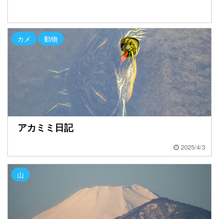
カメ
動物
アカミミ日記
2025/4/3
山