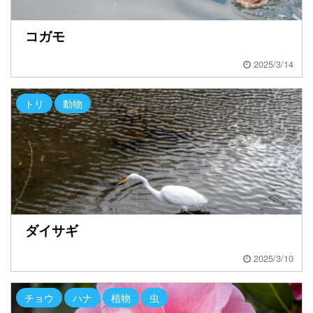
コガモ
2025/3/14
トリ
動物
ダイサギ
2025/3/10
チョウ
ハナ
植物
虫