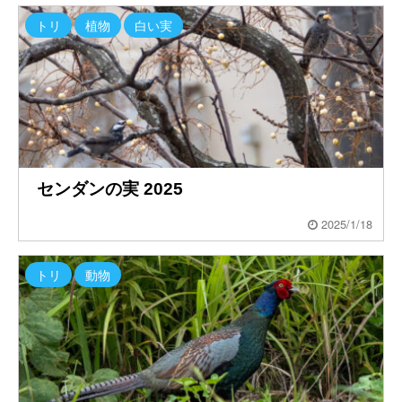
トリ
植物
白い実
センダンの実 2025
2025/1/18
トリ
動物