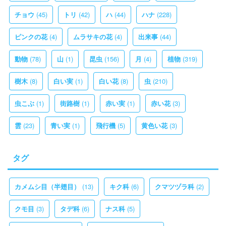
(45)
(42)
(44)
(228)
チョウ
トリ
ハ
ハナ
(4)
(4)
(44)
ピンクの花
ムラサキの花
出来事
(78)
(1)
(156)
(4)
(319)
動物
山
昆虫
月
植物
(8)
(1)
(8)
(210)
樹木
白い実
白い花
虫
(1)
(1)
(1)
(3)
虫こぶ
街路樹
赤い実
赤い花
(23)
(1)
(5)
(3)
雲
青い実
飛行機
黄色い花
タグ
(13)
(6)
(2)
カメムシ目（半翅目）
キク科
クマツヅラ科
(3)
(6)
(5)
クモ目
タデ科
ナス科