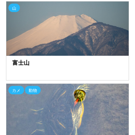
山
富士山
カメ
動物