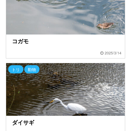
コガモ
2025/3/14
トリ
動物
ダイサギ