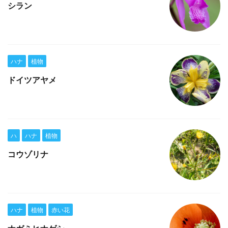
シラン
ハナ
植物
ドイツアヤメ
ハ
ハナ
植物
コウゾリナ
ハナ
植物
赤い花