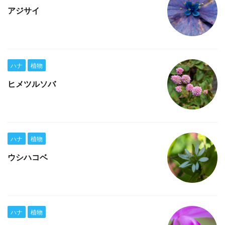
アジサイ
ハナ
植物
ヒメツルソバ
ハナ
植物
ウシハコベ
ハナ
植物