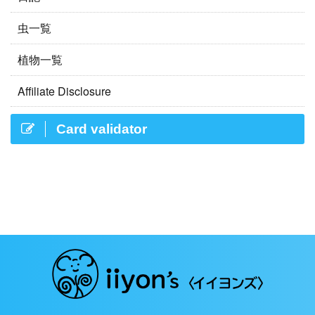
虫一覧
植物一覧
Affiliate Disclosure
Card validator
Copyright© iiyon's 〈イイヨンズ〉 , 2026 All Rights