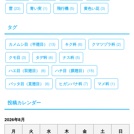
(23)
(1)
(5)
(3)
雲
青い実
飛行機
黄色い花
タグ
(13)
(6)
(2)
カメムシ目（半翅目）
キク科
クマツヅラ科
(3)
(6)
(5)
クモ目
タデ科
ナス科
(6)
(15)
ハエ目（双翅目）
ハチ目（膜翅目）
(6)
(7)
(1)
バッタ目（直翅目）
ヒガンバナ科
マメ科
投稿カレンダー
2026年8月
月
火
水
木
金
土
日