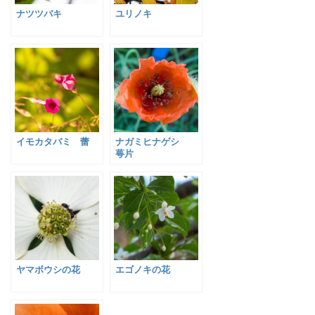
ナツツバキ
ユリノキ
イモカタバミ 蕾
ナガミヒナゲシ
萼片
ヤマボウシの花
エゴノキの花