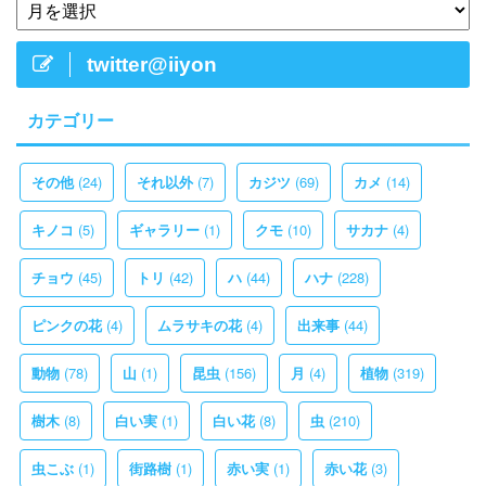
twitter@iiyon
カテゴリー
(24)
(7)
(69)
(14)
その他
それ以外
カジツ
カメ
(5)
(1)
(10)
(4)
キノコ
ギャラリー
クモ
サカナ
(45)
(42)
(44)
(228)
チョウ
トリ
ハ
ハナ
(4)
(4)
(44)
ピンクの花
ムラサキの花
出来事
(78)
(1)
(156)
(4)
(319)
動物
山
昆虫
月
植物
(8)
(1)
(8)
(210)
樹木
白い実
白い花
虫
(1)
(1)
(1)
(3)
虫こぶ
街路樹
赤い実
赤い花