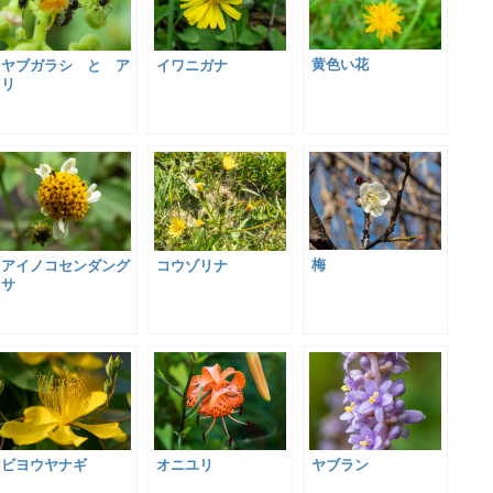
黄色い花
ヤブガラシ と ア
イワニガナ
リ
梅
アイノコセンダング
コウゾリナ
サ
ビヨウヤナギ
オニユリ
ヤブラン