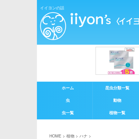
イイヨンの話
ホーム
昆虫分類一覧
虫
動物
虫一覧
植物一覧
HOME
>
植物
>
ハナ
>