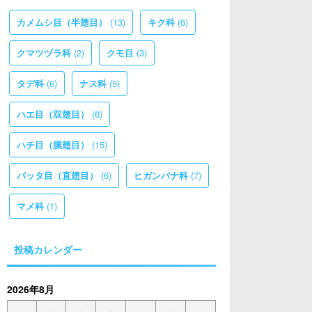
(13)
(6)
カメムシ目（半翅目）
キク科
(2)
(3)
クマツヅラ科
クモ目
(6)
(5)
タデ科
ナス科
(6)
ハエ目（双翅目）
(15)
ハチ目（膜翅目）
(6)
(7)
バッタ目（直翅目）
ヒガンバナ科
(1)
マメ科
投稿カレンダー
2026年8月