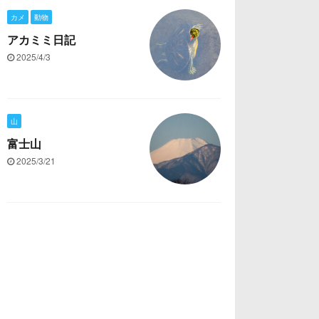
カメ
動物
アカミミ日記
2025/4/3
山
富士山
2025/3/21