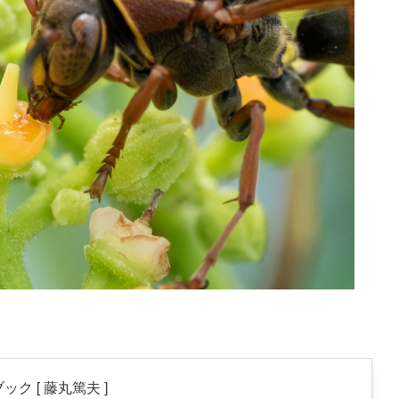
ク [ 藤丸篤夫 ]