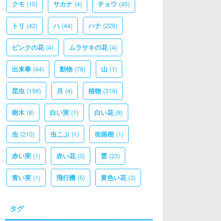
(10)
(4)
(45)
クモ
サカナ
チョウ
(42)
(44)
(228)
トリ
ハ
ハナ
(4)
(4)
ピンクの花
ムラサキの花
(44)
(78)
(1)
出来事
動物
山
(156)
(4)
(319)
昆虫
月
植物
(8)
(1)
(8)
樹木
白い実
白い花
(210)
(1)
(1)
虫
虫こぶ
街路樹
(1)
(3)
(23)
赤い実
赤い花
雲
(1)
(5)
(3)
青い実
飛行機
黄色い花
タグ