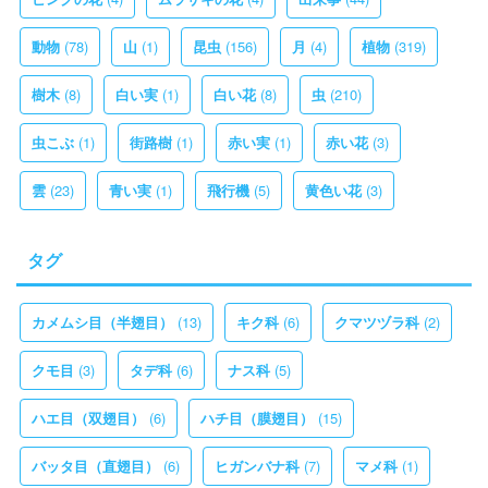
(78)
(1)
(156)
(4)
(319)
動物
山
昆虫
月
植物
(8)
(1)
(8)
(210)
樹木
白い実
白い花
虫
(1)
(1)
(1)
(3)
虫こぶ
街路樹
赤い実
赤い花
(23)
(1)
(5)
(3)
雲
青い実
飛行機
黄色い花
タグ
(13)
(6)
(2)
カメムシ目（半翅目）
キク科
クマツヅラ科
(3)
(6)
(5)
クモ目
タデ科
ナス科
(6)
(15)
ハエ目（双翅目）
ハチ目（膜翅目）
(6)
(7)
(1)
バッタ目（直翅目）
ヒガンバナ科
マメ科