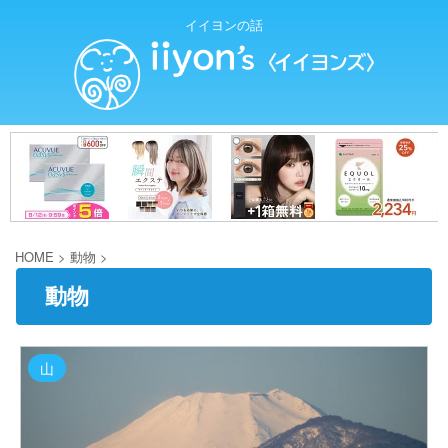
イイヨンの話
HOME
>
動物
>
動物
山