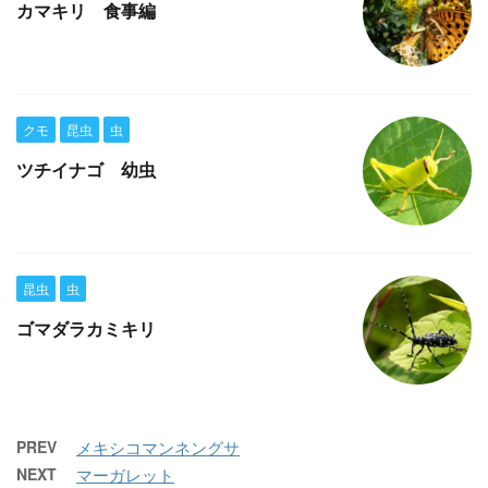
カマキリ 食事編
クモ
昆虫
虫
ツチイナゴ 幼虫
昆虫
虫
ゴマダラカミキリ
PREV
メキシコマンネングサ
NEXT
マーガレット