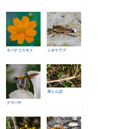
キバナコスモス
シオヤアブ
赤とんぼ
クマバチ