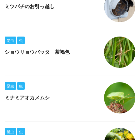
ミツバチのお引っ越し
昆虫
虫
ショウリョウバッタ 茶褐色
昆虫
虫
ミナミアオカメムシ
昆虫
虫