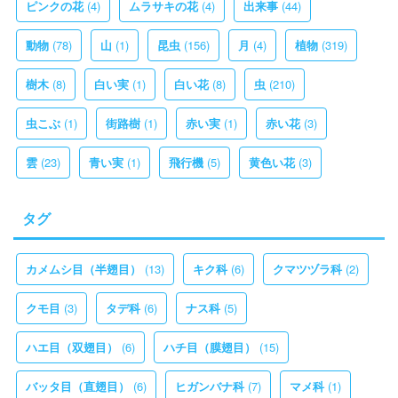
(4)
(4)
(44)
ピンクの花
ムラサキの花
出来事
(78)
(1)
(156)
(4)
(319)
動物
山
昆虫
月
植物
(8)
(1)
(8)
(210)
樹木
白い実
白い花
虫
(1)
(1)
(1)
(3)
虫こぶ
街路樹
赤い実
赤い花
(23)
(1)
(5)
(3)
雲
青い実
飛行機
黄色い花
タグ
(13)
(6)
(2)
カメムシ目（半翅目）
キク科
クマツヅラ科
(3)
(6)
(5)
クモ目
タデ科
ナス科
(6)
(15)
ハエ目（双翅目）
ハチ目（膜翅目）
(6)
(7)
(1)
バッタ目（直翅目）
ヒガンバナ科
マメ科