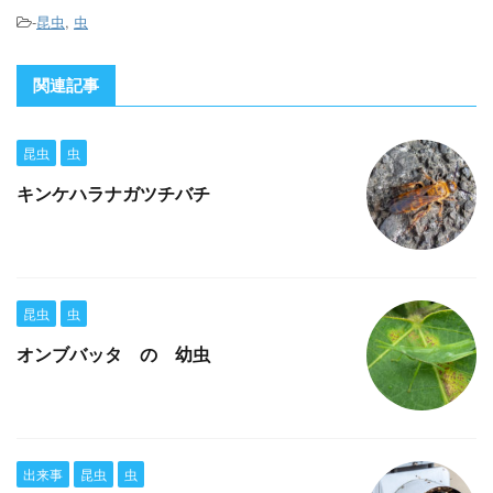
-
昆虫
,
虫
関連記事
昆虫
虫
キンケハラナガツチバチ
昆虫
虫
オンブバッタ の 幼虫
出来事
昆虫
虫