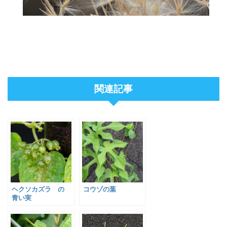
関連記事
ヘクソカズラ の
コウゾの葉
青い実