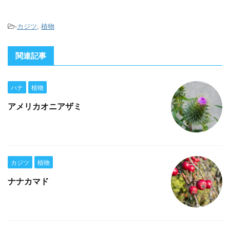
-
カジツ
,
植物
関連記事
ハナ
植物
アメリカオニアザミ
カジツ
植物
ナナカマド