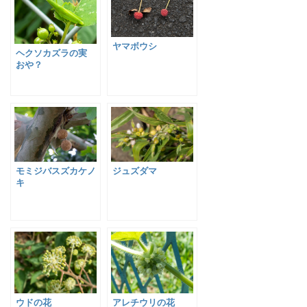
ヤマボウシ
ヘクソカズラの実
おや？
ジュズダマ
モミジバスズカケノ
キ
ウドの花
アレチウリの花