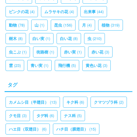
(4)
(4)
(44)
ピンクの花
ムラサキの花
出来事
(78)
(1)
(156)
(4)
(319)
動物
山
昆虫
月
植物
(8)
(1)
(8)
(210)
樹木
白い実
白い花
虫
(1)
(1)
(1)
(3)
虫こぶ
街路樹
赤い実
赤い花
(23)
(1)
(5)
(3)
雲
青い実
飛行機
黄色い花
タグ
(13)
(6)
(2)
カメムシ目（半翅目）
キク科
クマツヅラ科
(3)
(6)
(5)
クモ目
タデ科
ナス科
(6)
(15)
ハエ目（双翅目）
ハチ目（膜翅目）