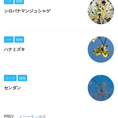
ハナ
植物
シロバナマンジュシャゲ
ハナ
植物
ハナミズキ
カジツ
植物
センダン
PREV
メリータンポポ