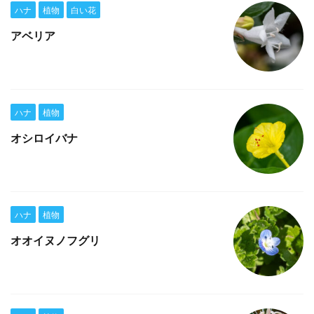
ハナ
植物
白い花
アベリア
ハナ
植物
オシロイバナ
ハナ
植物
オオイヌノフグリ